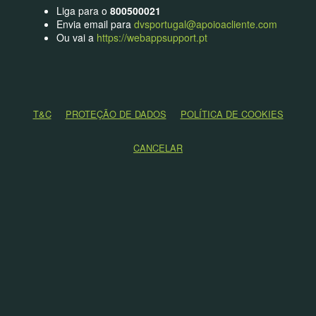
Liga para o
800500021
Envia email para
dvsportugal@apoioacliente.com
Ou vai a
https://webappsupport.pt
T&C
PROTEÇÃO DE DADOS
POLÍTICA DE COOKIES
CANCELAR